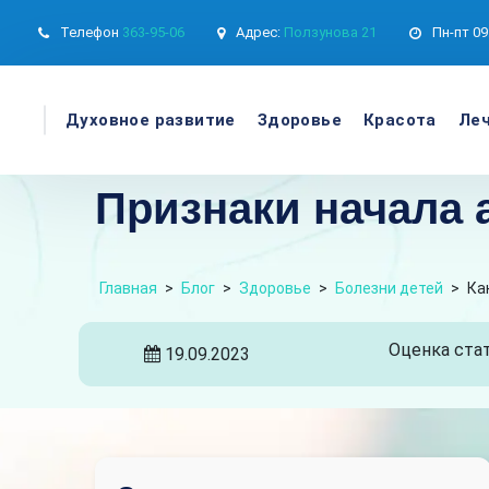
Телефон
363-95-06
Адрес:
Ползунова 21
Пн-пт
09
Духовное развитие
Здоровье
Красота
Леч
Признаки начала а
Главная
>
Блог
>
Здоровье
>
Болезни детей
>
Ка
Оценка стат
19.09.2023