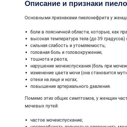
Описание и признаки пиел
Основными признаками пиелонефрита у женщ
боли в поясничной области, которые, как пр
высокая температура тела (до 39 градусов) 
сильная слабость и утомляемость;
головная боль и головокружение;
тошнота и рвота;
нарушение мочеиспускания (боль при мочеис
изменение цвета мочи (она становится мут
отеки на лице и ногах;
повышение артериального давления.
Помимо этих общих симптомов, у женщин час
мочевых путей:
частое мочеиспускание;
неспособность полностью опорожнить моче