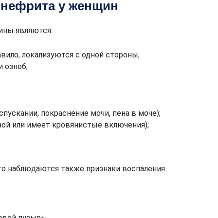
онефрита у женщин
ины являются:
авило, локализуются с одной стороны;
и озноб;
пускании, покраснение мочи, пена в моче);
ной или имеет кровянистые включения);
то наблюдаются также признаки воспаления
вой пузырь;