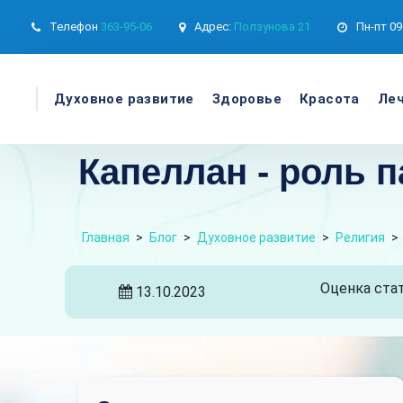
Телефон
363-95-06
Адрес:
Ползунова 21
Пн-пт
09
Духовное развитие
Здоровье
Красота
Леч
Капеллан - роль 
Главная
>
Блог
>
Духовное развитие
>
Религия
>
Оценка стат
13.10.2023