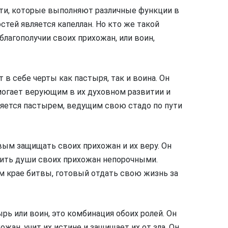
ти, которые выполняют различные функции в
стей является капеллан. Но кто же такой
благополучии своих прихожан, или воин,
 в себе черты как пастыря, так и воина. Он
огает верующим в их духовном развитии и
ляется пастырем, ведущим свою стадо по пути
вым защищать своих прихожан и их веру. Он
нить души своих прихожан непорочными.
ем крае битвы, готовый отдать свою жизнь за
ырь или воин, это комбинация обоих ролей. Он
жан, учит их истине и защищает их от зла. Он