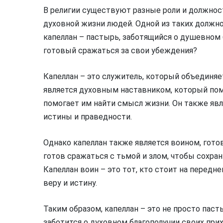
В религии существуют разные роли и должнос
духовной жизни людей. Одной из таких должно
капеллан – пастырь, заботящийся о душевном 
готовый сражаться за свои убеждения?
Капеллан – это служитель, который объединяет
является духовным наставником, который пом
помогает им найти смысл жизни. Он также яв
истины и праведности.
Однако капеллан также является воином, гото
готов сражаться с тьмой и злом, чтобы сохра
Капеллан воин – это тот, кто стоит на передн
веру и истину.
Таким образом, капеллан – это не просто паст
заботится о духовном благополучии своих прихо