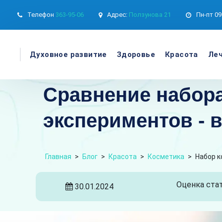
Телефон
363-95-06
Адрес:
Ползунова 21
Пн-пт
09
Духовное развитие
Здоровье
Красота
Леч
Сравнение набора
экспериментов - 
Главная
>
Блог
>
Красота
>
Косметика
>
Набор к
Оценка стат
30.01.2024