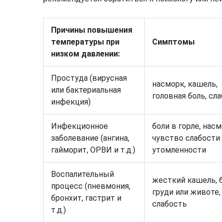
Причины повышения
температуры при
Симптомы
низком давлении:
Простуда (вирусная
насморк, кашель,
или бактериальная
головная боль, сл
инфекция)
Инфекционное
боли в горле, насм
заболевание (ангина,
чувство слабости
гайморит, ОРВИ и т.д.)
утомленности
Воспалительный
жесткий кашель, 
процесс (пневмония,
груди или животе,
бронхит, гастрит и
слабость
т.д.)