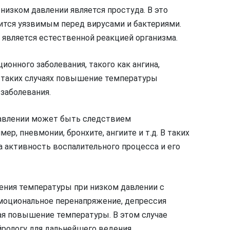
изком давлении является простуда. В это
вится уязвимым перед вирусами и бактериями.
о является естественной реакцией организма.
онного заболевания, такого как ангина,
 таких случаях повышение температуры
 заболевания.
авлении может быть следствием
р, пневмонии, бронхите, ангиите и т.д. В таких
 активность воспалительного процесса и его
ения температуры при низком давлении с
моциональное перенапряжение, депрессия
ая повышение температуры. В этом случае
йрологу для дальнейшего ведения.