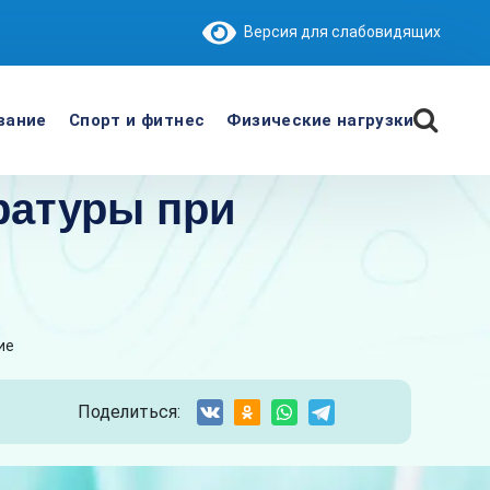
Версия для слабовидящих
вание
Спорт и фитнес
Физические нагрузки
ратуры при
ие
Поделиться: