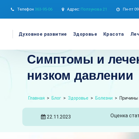
Телефон
363-95-06
Адрес:
Ползунова 21
Пн-пт
09
Духовное развитие
Здоровье
Красота
Леч
Симптомы и лече
низком давлении
Главная
>
Блог
>
Здоровье
>
Болезни
>
Причины 
Оценка стат
22.11.2023