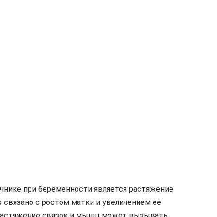
чнике при беременности является растяжение
о связано с ростом матки и увеличением ее
 Растяжение связок и мышц может вызывать