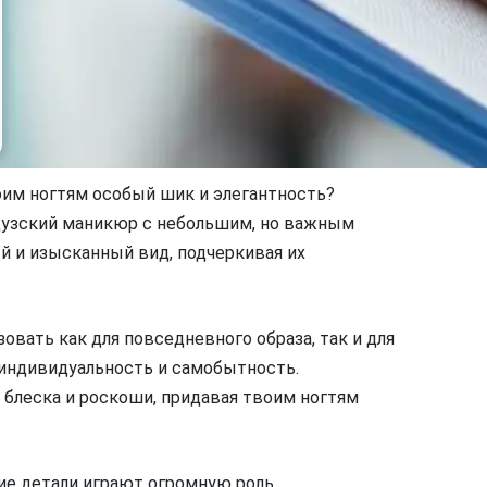
оим ногтям особый шик и элегантность?
цузский маникюр с небольшим, но важным
й и изысканный вид, подчеркивая их
вать как для повседневного образа, так и для
 индивидуальность и самобытность.
 блеска и роскоши, придавая твоим ногтям
кие детали играют огромную роль.