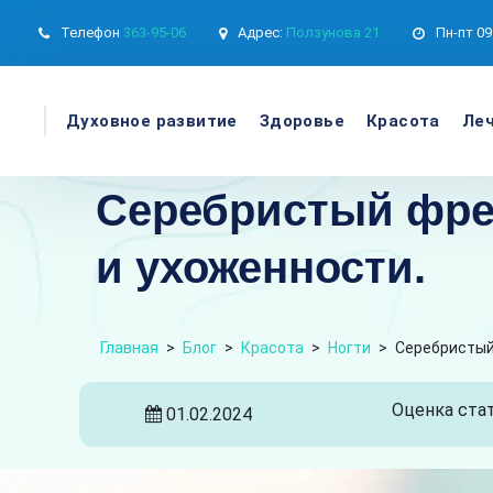
Телефон
363-95-06
Адрес:
Ползунова 21
Пн-пт
09
Духовное развитие
Здоровье
Красота
Леч
Серебристый френ
и ухоженности.
Главная
>
Блог
>
Красота
>
Ногти
>
Серебристый
Оценка стат
01.02.2024