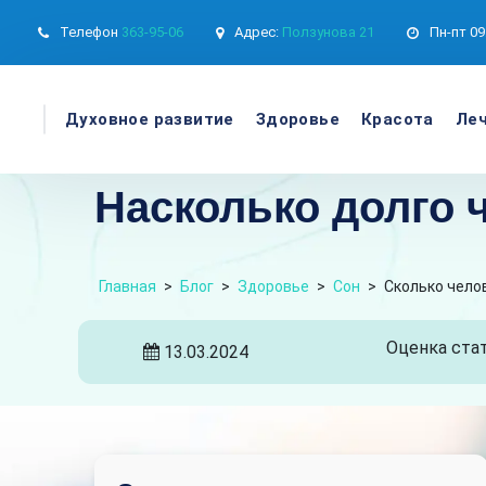
Телефон
363-95-06
Адрес:
Ползунова 21
Пн-пт
09
Духовное развитие
Здоровье
Красота
Леч
Насколько долго 
Главная
>
Блог
>
Здоровье
>
Сон
>
Сколько чело
Оценка стат
13.03.2024