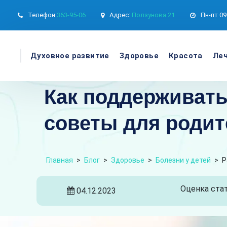
Телефон
363-95-06
Адрес:
Ползунова 21
Пн-пт
09
Духовное развитие
Здоровье
Красота
Леч
Как поддерживать
советы для родит
Главная
>
Блог
>
Здоровье
>
Болезни у детей
>
Р
Оценка стат
04.12.2023