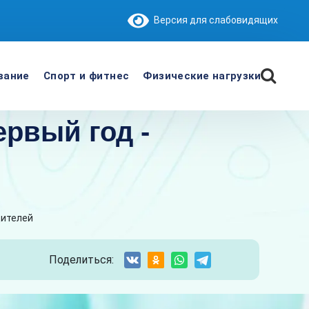
Версия для слабовидящих
вание
Спорт и фитнес
Физические нагрузки
ервый год -
дителей
Поделиться: