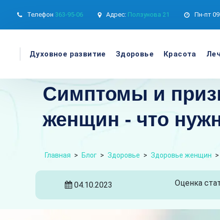
Телефон
363-95-06
Адрес:
Ползунова 21
Пн-пт
09
Духовное развитие
Здоровье
Красота
Леч
Симптомы и призн
женщин - что нуж
Главная
>
Блог
>
Здоровье
>
Здоровье женщин
Оценка стат
04.10.2023