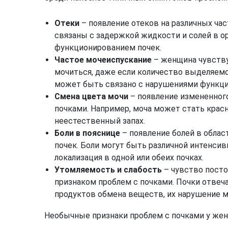
Отеки
– появление отеков на различных частя
связаны с задержкой жидкости и солей в о
функционированием почек.
Частое мочеиспускание
– женщина чувству
мочиться, даже если количество выделяемо
может быть связано с нарушениями функци
Смена цвета мочи
– появление измененног
почками. Например, моча может стать красн
неестественный запах.
Боли в пояснице
– появление болей в обла
почек. Боли могут быть различной интенси
локализация в одной или обеих почках.
Утомляемость и слабость
– чувство посто
признаком проблем с почками. Почки отве
продуктов обмена веществ, их нарушение 
Необычные признаки проблем с почками у жен