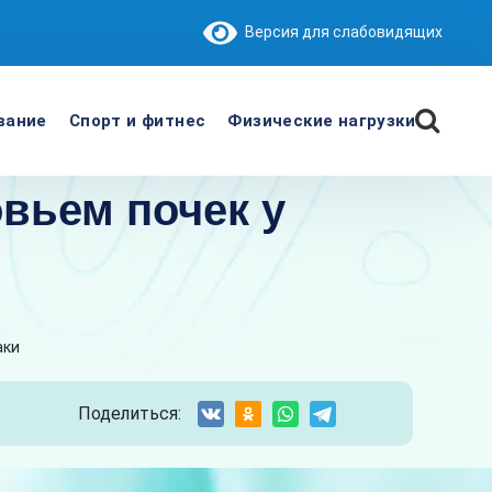
Версия для слабовидящих
вание
Спорт и фитнес
Физические нагрузки
вьем почек у
аки
Поделиться: