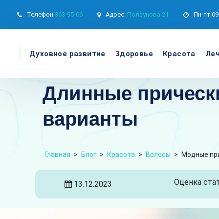
Телефон
363-95-06
Адрес:
Ползунова 21
Пн-пт
09
Духовное развитие
Здоровье
Красота
Леч
Длинные прически
варианты
Главная
>
Блог
>
Красота
>
Волосы
>
Модные при
Оценка стат
13.12.2023